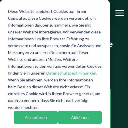
Skip
to
Diese Website speichert Cookies auf Ihrem
the
Tog
Computer. Diese Cookies werden verwendet, um
main
Me
content.
Informationen darüber zu sammeln, wie Sie mit
unserer Website interagieren. Wir verwenden diese
Informationen, um Ihre Browser-Erfahrung zu
Diese Formate können Sie
verbessern und anzupassen, sowie für Analysen und
sich im Abo
Messungen zu unseren Besuchern auf dieser
zusammenstellen
Website und anderen Medien. Weitere
Informationen zu den von uns verwendeten Cookies
finden Sie in unseren
Datenschutzbestimmungen
.
Wenn Sie ablehnen, werden Ihre Informationen
beim Besuch dieser Website nicht erfasst. Ein
einzelnes Cookie wird in Ihrem Browser gesetzt, um
daran zu erinnern, dass Sie nicht nachverfolgt
werden möchten.
Digitales Marketing
Akzeptieren
Ablehnen
Fundament